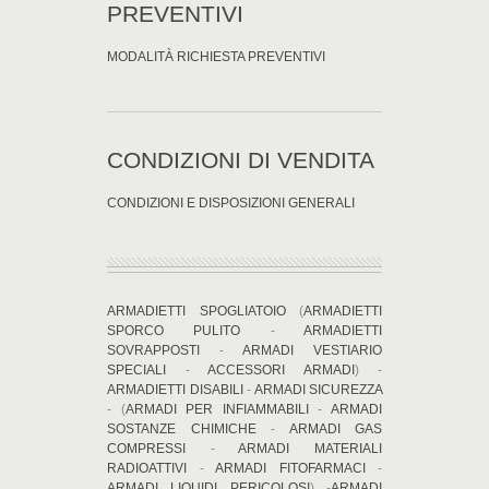
PREVENTIVI
MODALITÀ RICHIESTA PREVENTIVI
CONDIZIONI DI VENDITA
CONDIZIONI E DISPOSIZIONI GENERALI
ARMADIETTI SPOGLIATOIO
(
ARMADIETTI
SPORCO PULITO
-
ARMADIETTI
SOVRAPPOSTI
-
ARMADI VESTIARIO
SPECIALI
-
ACCESSORI ARMADI
) -
ARMADIETTI DISABILI
-
ARMADI SICUREZZA
- (
ARMADI PER INFIAMMABILI
-
ARMADI
SOSTANZE CHIMICHE
-
ARMADI GAS
COMPRESSI
-
ARMADI MATERIALI
RADIOATTIVI
-
ARMADI FITOFARMACI
-
ARMADI LIQUIDI PERICOLOSI
) -
ARMADI