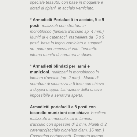
speciale tessuto, con base in moquette e
dotati di ripiani in acciaio verniciato.
*
Armadietti Portafucili in acciaio, 5 e 9
posti
,
realizzati con struttura in
monoblocco (lamiera d'acciaio sp. 4 mm.).
Muniti di 4 catenacci, rastrelliera da 5 o 9
posti, base in legno verniciato e supporti
su porta per accessori vari. Tesoretto
interno munito di serratura a chiave.
*
Armadietti blindati per armi e
munizioni
,
realizzati in monoblocco in
lamiera d'acciaio (sp. 2 mm) . Muniti di
serratura di sicurezza a 6 leve con chiave
a doppia mappa. Estrazione della chiave
impossibile a serratura aperta.
Armadietti portafucili a 5 posti con
tesoretto munizioni con chiave
.
Fuciliere
realizzate in monoblocco in lamiera
d'acciaio con spessore di 2 mm. Muniti di 2
catenacc(acciaio nichelato diam. 16 mm.)
Cassettina portaoggetti. Tesoretto interno