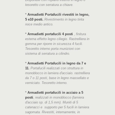
tesoretto con serratura a chiave.
*
Armadietti Portafucili rivestiti in legno,
5 e10 posti.
Rivestimento in legno tinta
noce medio antico.
*
Armadietti portafucili 4 posti
,
finitura
esterna effetto legno ciliegio. Rastrelliera in
gomma per riporre in sicurezza 4 fucili.
Tesoretto interno porta munizioni con
sistema di serratura a cilindro.
*
Armadietti Portafucili in legno da 7 e
11
.
Portafucili realizzati con struttura in
monoblocco in lamiera d'acciaio. rastrelliera
da 7 o 11 posti, base in legno massellato e
verniciato. Tesoretto interno.
*
Armadietti portafucili in acciaio a 5
posti
,
realizzati in monoblocco (lamiera
d'acciaio sp. di 1,5 mm). Muniti di 5
catenacci e supporto per 5 fucili in lamiera
sagomata. Rivestiti, internamente, in