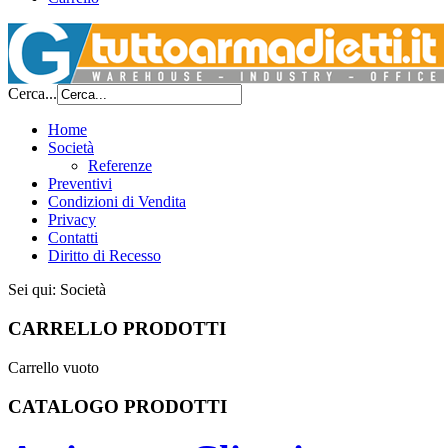
Cerca...
Home
Società
Referenze
Preventivi
Condizioni di Vendita
Privacy
Contatti
Diritto di Recesso
Sei qui:
Società
CARRELLO PRODOTTI
Carrello vuoto
CATALOGO PRODOTTI