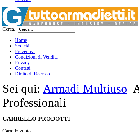
Cerca...
Home
Società
Preventivi
Condizioni di Vendita
Privacy
Contatti
azione:
Diritto di Recesso
dietto
atoio
Sei qui:
Armadi Multiuso
A
de
Professionali
zione
ra
CARRELLO PRODOTTI
Carrello vuoto