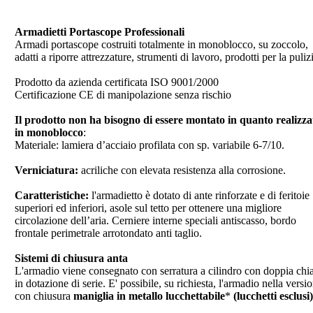
Armadietti Portascope Professionali
Armadi portascope costruiti totalmente in monoblocco, su zoccolo,
adatti a riporre attrezzature, strumenti di lavoro, prodotti per la puliz
Prodotto da azienda certificata ISO 9001/2000
Certificazione CE di manipolazione senza rischio
Il prodotto non ha bisogno di essere montato in quanto realizza
in monoblocco
:
Materiale: lamiera d’acciaio profilata con sp. variabile 6-7/10.
Verniciatura:
acriliche con elevata resistenza alla corrosione.
Caratteristiche:
l'armadietto è dotato di ante rinforzate e di feritoie
superiori ed inferiori, asole sul tetto per ottenere una migliore
circolazione dell’aria. Cerniere interne speciali antiscasso, bordo
frontale perimetrale arrotondato anti taglio.
Sistemi di chiusura anta
L'armadio viene consegnato con serratura a cilindro con doppia chi
in dotazione di serie. E' possibile, su richiesta, l'armadio nella versi
con chiusura
maniglia in metallo lucchettabile
*
(lucchetti esclusi)