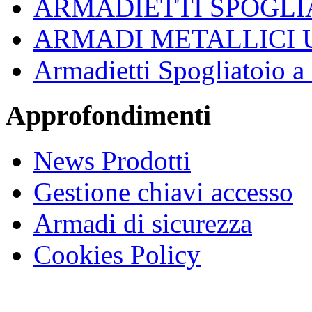
ARMADIETTI SPOGLI
ARMADI METALLICI 
ali
te.
Armadietti Spogliatoio 
i
gna:
Approfondimenti
dietto
ato
News Prodotti
gnato
Gestione chiavi accesso
tivi
Armadi di sicurezza
o
da
Cookies Policy
i
zino