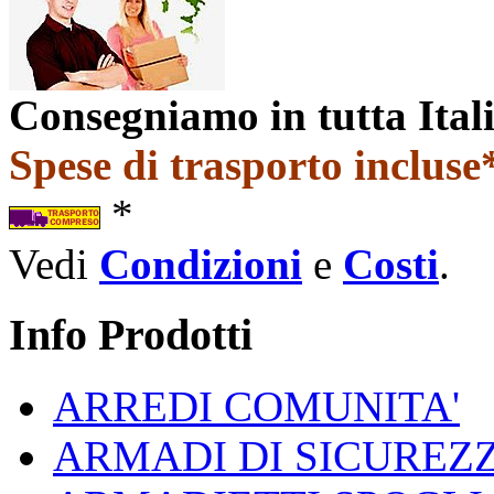
zione
Consegniamo in tutta Ital
ta,
Spese di trasporto incluse*
,
*
pposito
o
Vedi
Condizioni
e
Costi
.
o
Info Prodotti
ta
ARREDI COMUNITA'
gia
ARMADI DI SICUREZ
ra
nta
rata