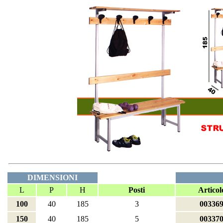
DIMENSIONI
L
P
H
Posti
Articol
100
40
185
3
00336
150
40
185
5
00337