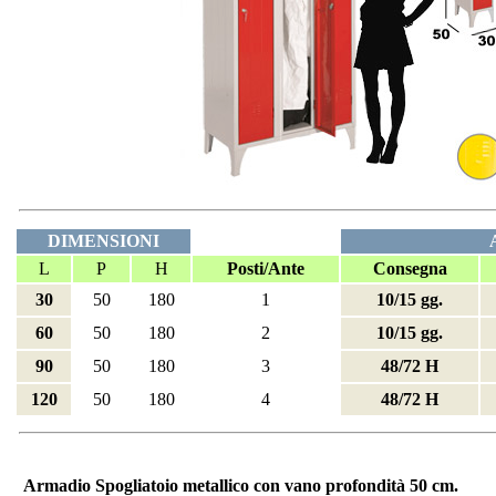
DIMENSIONI
L
P
H
Posti/Ante
Consegna
30
50
180
1
10/15 gg.
60
50
180
2
10/15 gg.
90
50
180
3
48/72 H
120
50
180
4
48/72 H
Armadio Spogliatoio metallico con vano profondità 50 cm.