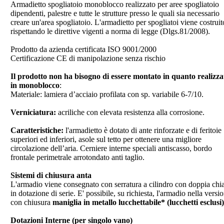
Armadietto spogliatoio monoblocco realizzato per aree spogliatoio
dipendenti, palestre e tutte le strutture presso le quali sia necessario
creare un'area spogliatoio. L'armadietto per spogliatoi viene costruit
rispettando le direttive vigenti a norma di legge (Dlgs.81/2008).
Prodotto da azienda certificata ISO 9001/2000
Certificazione CE di manipolazione senza rischio
Il prodotto non ha bisogno di essere montato in quanto realizza
in monoblocco
:
Materiale: lamiera d’acciaio profilata con sp. variabile 6-7/10.
Verniciatura:
acriliche con elevata resistenza alla corrosione.
Caratteristiche:
l'armadietto è dotato di ante rinforzate e di feritoie
superiori ed inferiori, asole sul tetto per ottenere una migliore
circolazione dell’aria. Cerniere interne speciali antiscasso, bordo
frontale perimetrale arrotondato anti taglio.
Sistemi di chiusura anta
L'armadio viene consegnato con serratura a cilindro con doppia chi
in dotazione di serie. E' possibile, su richiesta, l'armadio nella versi
con chiusura
maniglia in metallo lucchettabile*
(lucchetti esclusi)
Dotazioni Interne (per singolo vano)