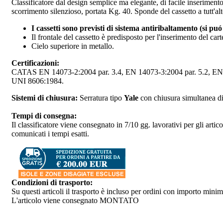
Classificatore dal design semplice ma elegante, di facile inseriment
scorrimento silenzioso, portata Kg. 40. Sponde del cassetto a tutt'al
I cassetti sono previsti di sistema antiribaltamento (si puó 
Il frontale del cassetto è predisposto per l'inserimento del car
Cielo superiore in metallo.
Certificazioni:
CATAS EN 14073-2:2004 par. 3.4, EN 14073-3:2004 par. 5.2, EN 1
UNI 8606:1984.
Sistemi di chiusura:
Serratura tipo
Yale
con chiusura simultanea di t
Tempi di consegna:
Il classificatore viene consegnato in 7/10 gg. lavorativi per gli arti
comunicati i tempi esatti.
Condizioni di trasporto:
Su questi articoli il trasporto è incluso per ordini con importo mi
L'articolo viene consegnato MONTATO