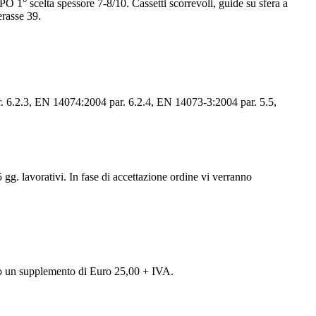
O 1° scelta spessore 7-8/10. Cassetti scorrevoli, guide su sfera a
erasse 39.
6.2.3, EN 14074:2004 par. 6.2.4, EN 14073-3:2004 par. 5.5,
5 gg. lavorativi. In fase di accettazione ordine vi verranno
esto un supplemento di Euro 25,00 + IVA.