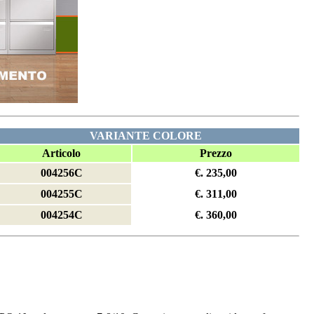
VARIANTE COLORE
Articolo
Prezzo
004256C
€. 235,00
004255C
€. 311,00
004254C
€. 360,00