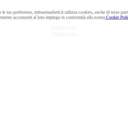
n le tue preferenze, tuttoarmadietti.it utilizza cookies, anche di terze 
emento acconsenti al loro impiego in conformità alla nostra
Cookie Poli
Ok! Ho capito.
Maggiori info