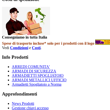
Consegniamo in tutta Italia
Spese di trasporto incluse* solo per i prodotti con il logo
Vedi
Condizioni
e
Costi
.
Info Prodotti
ARREDI COMUNITA'
ARMADI DI SICUREZZA
ARMADIETTI SPOGLIATOIO
ARMADI METALLICI UFFICIO
Armadietti Spogliatoio a Norma
Approfondimenti
News Prodotti
Gestione chiavi accesso