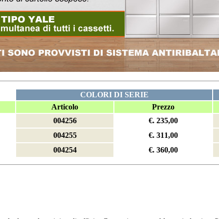
COLORI DI SERIE
Articolo
Prezzo
004256
€. 235,00
004255
€. 311,00
004254
€. 360,00