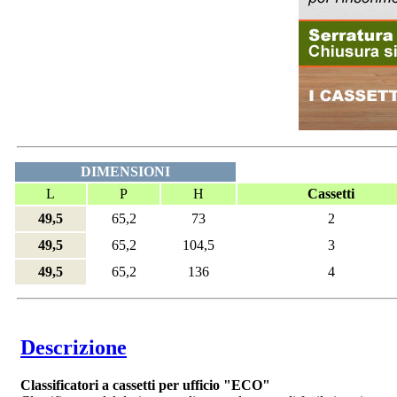
DIMENSIONI
L
P
H
Cassetti
49,5
65,2
73
2
49,5
65,2
104,5
3
49,5
65,2
136
4
Descrizione
Classificatori a cassetti per ufficio
"ECO"