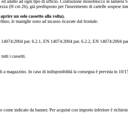
o ed adatto ad ogni tipo di ufficio. Costruzione monoblocco in lamiera SP
tezza (H cm 26), già predisposto per l'inserimento di cartelle sospese int
aprire un solo cassetto alla volta).
tellino, le maniglie sono ad incasso ricavate dal frontale.
4074:2004 par. 6.2.1, EN 14074:2004 par. 6.2.2, EN 14074:2004 par. 
utti i cassetti.
coli a magazzino. In caso di indisponibilità la consegna è prevista in 10/1
nimo come indicato da banner. Per acquisti con importo inferiore è richi