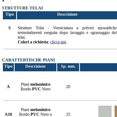
STRUTTURE TELAI
Tipo
Descrizione
S
Strutture Telai - Verniciatura a polveri epossidiche
termoindurenti eseguita dopo lavaggio e sgrassaggio dei
telai.
Colori a richiesta
:
clicca qui
.
CARATTERTISCHE PIANI
Tipo
Descrizione
Sp. mm.
Piani
melaminico
A
20
Bordo
PVC
Nero
Piani
melaminico
A10
Bordo
PVC
Nero o
25