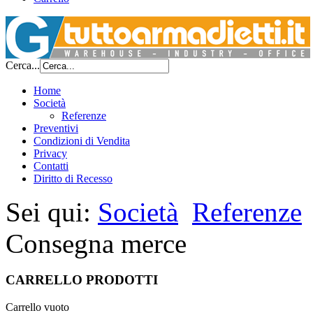
Cerca...
Home
Società
Referenze
Preventivi
Condizioni di Vendita
Privacy
Contatti
Diritto di Recesso
Sei qui:
Società
Referenze
Consegna merce
CARRELLO PRODOTTI
Carrello vuoto