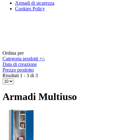
Armadi di sicurezza
Cookies Policy
Ordina per
Categoria prodotti +/-
Data di creazione
Prezzo prodotto
Risultati 1 - 3 di 3
Armadi Multiuso