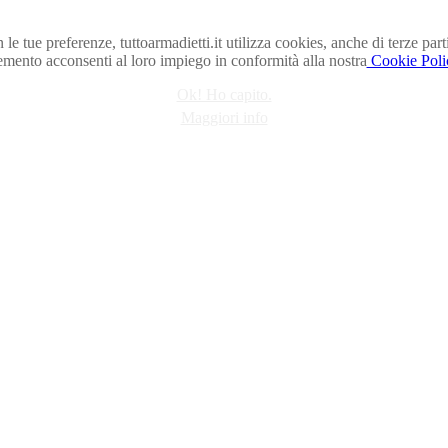
n le tue preferenze, tuttoarmadietti.it utilizza cookies, anche di terze 
emento acconsenti al loro impiego in conformità alla nostra
Cookie Poli
Ok! Ho capito.
Maggiori info