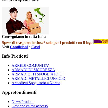
Consegniamo in tutta Italia
Spese di trasporto incluse* solo per i prodotti con il logo
Vedi
Condizioni
e
Costi
.
Info Prodotti
ARREDI COMUNITA'
ARMADI DI SICUREZZA
ARMADIETTI SPOGLIATOIO
ARMADI METALLICI UFFICIO
Armadietti Spogliatoio a Norma
Approfondimenti
News Prodotti
Gestione chiavi accesso