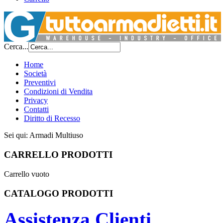
Cerca...
Home
Società
Preventivi
Condizioni di Vendita
Privacy
Contatti
Diritto di Recesso
Sei qui:
Armadi Multiuso
CARRELLO PRODOTTI
Carrello vuoto
CATALOGO PRODOTTI
Assistenza Clienti