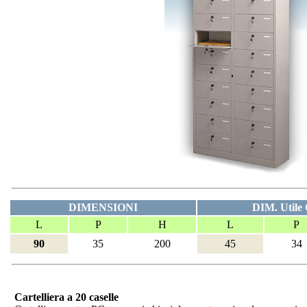
DIMENSIONI
DIM. Utile 
L
P
H
L
P
90
35
200
45
34
Cartelliera a 20 caselle