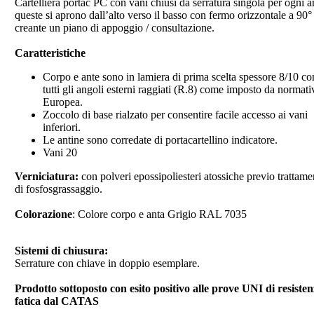
Cartelliera portac PC con vani chiusi da serratura singola per ogni a
queste si aprono dall’alto verso il basso con fermo orizzontale a 90°
creante un piano di appoggio / consultazione.
Caratteristiche
Corpo e ante sono in lamiera di prima scelta spessore 8/10 co
tutti gli angoli esterni raggiati (R.8) come imposto da normati
Europea.
Zoccolo di base rialzato per consentire facile accesso ai vani
inferiori.
Le antine sono corredate di portacartellino indicatore.
Vani 20
Verniciatura:
con polveri epossipoliesteri atossiche previo trattame
di fosfosgrassaggio.
Colorazione
: Colore corpo e anta Grigio RAL 7035
Sistemi di chiusura:
Serrature con chiave in doppio esemplare.
Prodotto sottoposto con esito positivo alle prove UNI di resisten
fatica dal CATAS